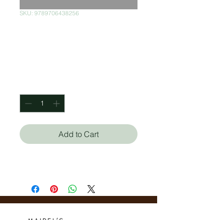
SKU: 9789706438256
Cuidados Para El
Bebé
Price
$180.00
Quantity
*
Add to Cart
Patricia Galaz