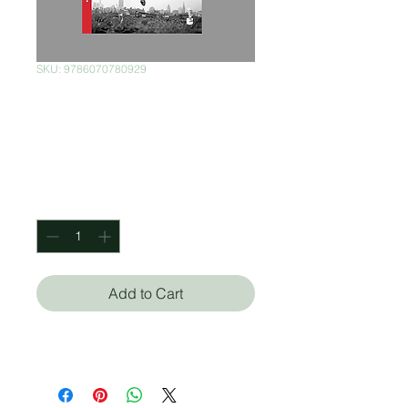
SKU: 9786070780929
La ridícula idea de
no volver a verte
Price
$450.00
Quantity
*
Add to Cart
Rosa Montero