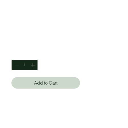
Amor. Cómo
Encontrarlo,
Mantenerlo Y
Dejarlo IR
Price
$450.00
Quantity
*
Add to Cart
El autor del best seller
mundial Piensa como un
monje nos ofrece una guía
basada en la sabiduría antigua y
la ciencia actual que aborda las