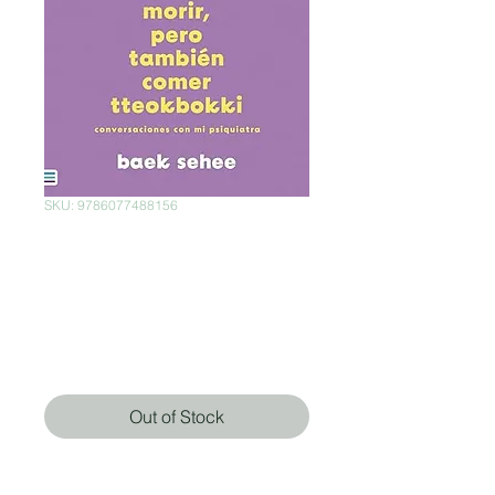
SKU: 9786077488156
Quiero morir, pero
también quiero
comer tteokbokki
Price
$299.00
Out of Stock
Baek Sehee (Autor)