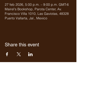
27 feb 2026, 5:00 p.m. – 9:00 p.m. GMT-6
Mairel's Bookshop, Parota Center, Av.
Francisco Villa 1010, Las Gaviotas, 48328
Puerto Vallarta, Jal., Mexico
Share this event
Who we are
Media Center
Projects
Careers