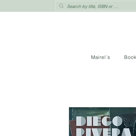
Mairel´s
Boo