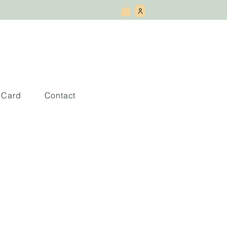
t Card
Contact
a: Trazos del Mito