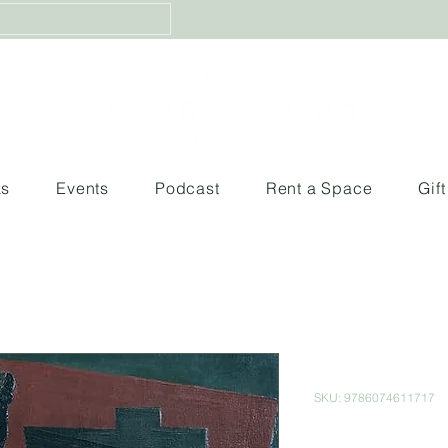
ks
Events
Podcast
Rent a Space
Gif
Diego River
SKU: 9786074611717
Price
$900.00