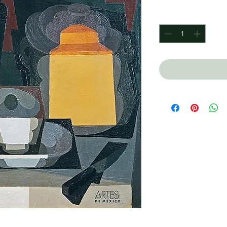
Quantity
*
tor), Henestrosa Andres (Autor),