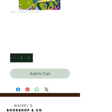
SKU: 9786075770680
El mar animales
trabajando
Price
$250.00
Quantity
*
Add to Cart