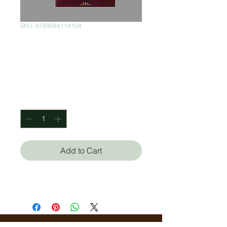
SKU: 9789684114104
El principio del
placer
Price
$250.00
Quantity
*
Add to Cart
José Emilio Pacheco