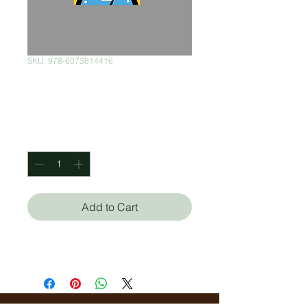
SKU: 978-6073814416
¡Manos a la obra!
Price
$320.00
Quantity
*
Add to Cart
Brian Tracy